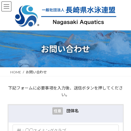
コ
ナ
ン
ビ
テ
ゲ
ン
ー
ツ
シ
へ
ョ
ス
ン
キ
に
お問い合わせ
ッ
移
プ
動
HOME
お問い合わせ
下記フォームに必要事項を入力後、送信ボタンを押してくださ
い。
団体名
任意