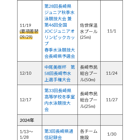
第28回長崎県
ジュニア秋季水
泳競技大会 兼
第46回全国
11/19
佐世保温
11/1
(要項差替
JOCジュニアオ
水プール
09/29)
(25m)
リンピックカッ
プ
春季水泳競技大
会長崎県予選会
中尾美樹杯 第
長崎市民
12/10
11/24
58回長崎市水
総合プー
上選手権大会
ル(50m)
第33回長崎県
長崎市民
高等学校冬季室
12/17
11/27
総合プー
内水泳競技大
ル(25m)
会
2024年
第3回長崎県通
各チーム
1/13～
1/30
1/28
信記録会
施設