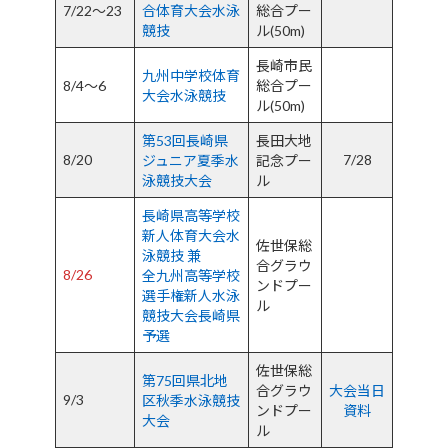
7/22～23
合体育大会水泳
総合プー
競技
ル(50m)
長崎市民
九州中学校体育
8/4～6
総合プー
大会水泳競技
ル(50m)
第53回長崎県
長田大地
8/20
7/28
ジュニア夏季水
記念プー
泳競技大会
ル
長崎県高等学校
新人体育大会水
佐世保総
泳競技 兼
合グラウ
8/26
全九州高等学校
ンドプー
選手権新人水泳
ル
競技大会長崎県
予選
佐世保総
第75回県北地
合グラウ
大会当日
9/3
区秋季水泳競技
ンドプー
資料
大会
ル