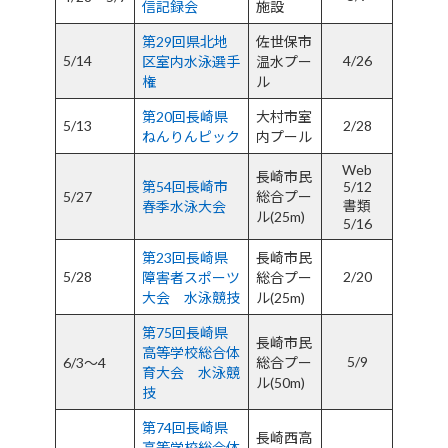
信記録会
施設
第29回県北地
佐世保市
5/14
4/26
区室内水泳選手
温水プー
権
ル
第20回長崎県
大村市室
5/
13
2/28
ねんりんピック
内プール
Web
長崎市民
第54回長崎市
5/12
5/27
総合プー
書類
春季水泳大会
ル(25m)
5/16
第23回長崎県
長崎市民
5/28
2/20
障害者スポーツ
総合プー
大会 水泳競技
ル(25m)
第75回長崎県
長崎市民
高等学校総合体
5/9
6/3～4
総合プー
育大会 水泳競
ル(50m)
技
第74回長崎県
長崎西高
高等学校総合体