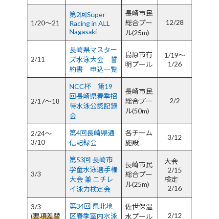
長崎市民
第2回Super
12/28
1/20～21
総合プー
Racing in ALL
Nagasaki
ル(25m)
長崎県マスター
島原市有
1/19～
2/11
ズ水泳大会
誓
1/26
明プール
約書
申込一覧
NCC杯 第19
長崎市民
回長崎県春季招
2/2
2/17～18
総合プー
待水泳公認記録
ル(50m)
会
第4回長崎県通
各チーム
2/24～
3/12
3/10
信記録会
施設
第53回 長崎市
大会
長崎市民
学童水泳選手権
2/15
3/3
総合プー
大会 兼 ニチレ
検定
ル(25m)
2/16
イ泳力検定会
第34回 県北地
3/3
佐世保温
2/12
(要項差替
区春季室内水泳
水プール