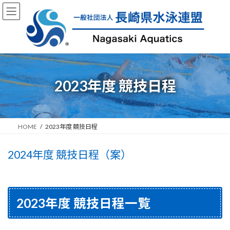
コ
ナ
ン
ビ
テ
ゲ
ン
ー
ツ
シ
へ
ョ
ス
ン
キ
に
2023年度 競技⽇程
ッ
移
プ
動
HOME
2023年度 競技⽇程
2024年度 競技⽇程（案）
2023年度 競技⽇程一覧