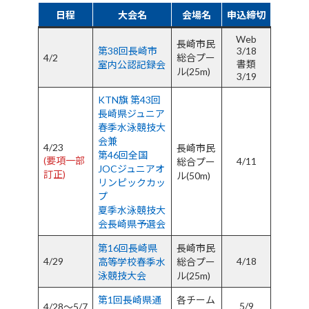
日程
大会名
会場名
申込締切
Web
長崎市民
第38回長崎市
3/18
4/2
総合プー
書類
室内公認記録会
ル(25m)
3/19
KTN旗 第43回
長崎県ジュニア
春季水泳競技大
会兼
4/23
長崎市民
第46回全国
(要項一部
4/11
総合プー
JOCジュニアオ
訂正)
ル(50m)
リンピックカッ
プ
夏季水泳競技大
会長崎県予選会
第16回長崎県
長崎市民
4/29
4/18
高等学校春季水
総合プー
泳競技大会
ル(25m)
第1回長崎県通
各チーム
5/9
4/28～5/7