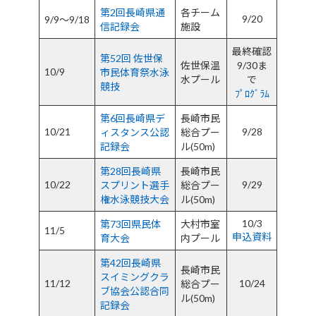
第2回長崎県通
各チーム
9/20
9/9～9/18
信記録会
施設
最終確認
第52回 佐世保
佐世保温
9/30ま
10/9
市民体育祭水泳
水プール
で
競技
ﾌﾟﾛｸﾞﾗﾑ
第6回長崎県デ
長崎市民
10/21
9/28
ィスタンス公認
総合プー
記録会
ル(50m)
第28回長崎県
長崎市民
10/22
9/29
スプリント選手
総合プー
権水泳競技大会
ル(50m)
10/3
第73回県民体
大村市室
11/5
申込資料
育大会
内プール
第42回長崎県
長崎市民
スイミングクラ
11/12
10/24
総合プー
ブ協会公認合同
ル(50m)
記録会