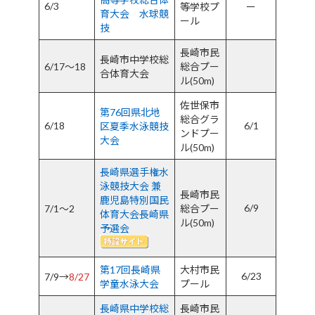
6/3
等学校プ
ー
育大会 水球競
ール
技
長崎市民
長崎市中学校総
6/17～18
総合プー
合体育大会
ル(50m)
佐世保市
第76回県北地
総合グラ
6/18
6/1
区夏季水泳競技
ンドプー
大会
ル(50m)
長崎県選手権水
泳競技大会 兼
長崎市民
鹿児島特別国民
6/9
7/1～2
総合プー
体育大会長崎県
ル(50m)
予選会
第17回長崎県
大村市民
6/23
7/9→
8/27
学童水泳大会
プール
長崎県中学校総
長崎市民