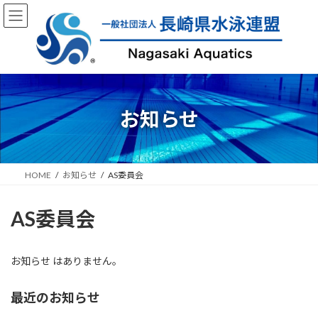
コ
ナ
ン
ビ
テ
ゲ
ン
ー
ツ
シ
へ
ョ
ス
ン
キ
に
お知らせ
ッ
移
プ
動
HOME
お知らせ
AS委員会
AS委員会
お知らせ はありません。
最近のお知らせ