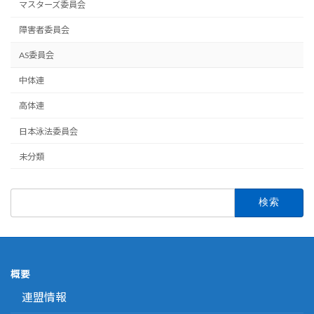
マスターズ委員会
障害者委員会
AS委員会
中体連
⾼体連
日本泳法委員会
未分類
検
索:
概要
連盟情報